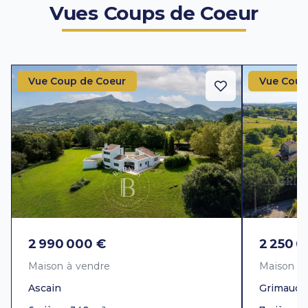
Vues Coups de Coeur
Vue Coup de Coeur
Vue Coup
2 990 000 €
2 250 0
Maison à vendre
Maison à
Ascain
Grimaud