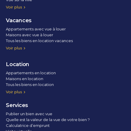
Vue parc
Vue fleuve
Vue lac
Vue marina / port
Voir plus
Vacances
Appartements avec vue à louer
Maisons avec vue à louer
Tous les biens en location vacances
Voir plus
Location
Appartements en location
Maisons en location
Tous les biens en location
Voir plus
Services
Publier un bien avec vue
Quelle est la valeur de la vue de votre bien ?
Calculatrice d’emprunt