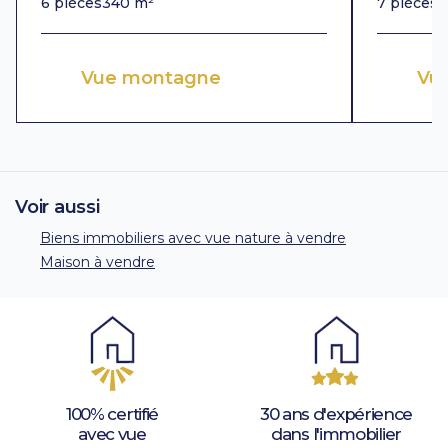
6 pièces
340 m²
7 pièces
3
Vue montagne
Vue
Voir aussi
Biens immobiliers avec vue nature à vendre
Maison à vendre
100% certifié
30 ans d'expérience
avec vue
dans l'immobilier