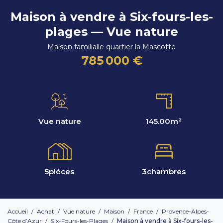
Maison à vendre à Six-fours-les-
plages — Vue nature
Maison familialle quartier la Mascotte
785 000 €
Vue nature
145.00
m²
5
pièces
3
chambres
Accueil
/
Achat
/
Vue nature
/
Maison
/
France
/
Provence-Alpes-
Côte d’Azur
/
Six-Fours-les-Plages
/
Maison à vendre à Six-fours-les-