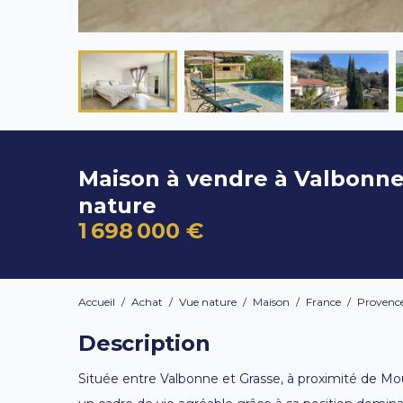
Maison à vendre à Valbonn
nature
1 698 000 €
Accueil
/
Achat
/
Vue nature
/
Maison
/
France
/
Provence
Description
Située entre Valbonne et Grasse, à proximité de Mo