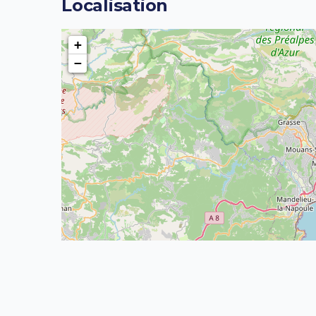
Localisation
+
−