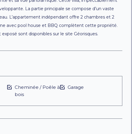
ante et sa vue panoramique. Cette villa, impeccablement
veloppante. La partie principale se compose d’un vaste
ureau. L’appartement indépendant offre 2 chambres et 2
scine avec pool house et BBQ complètent cette propriété.
t exposé sont disponibles sur le site Géorisques.
Cheminée / Poêle à
Garage
bois