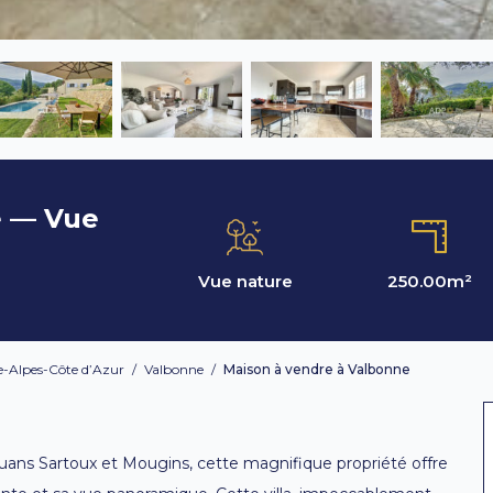
e — Vue
Vue nature
250.00
m²
-Alpes-Côte d’Azur
/
Valbonne
/
Maison à vendre à Valbonne
uans Sartoux et Mougins, cette magnifique propriété offre