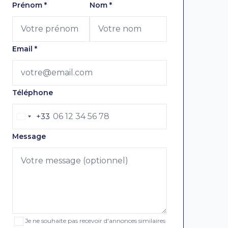
Laissez ce champ vide
Prénom
*
Nom
*
Email
*
Téléphone
+33
Message
Je ne souhaite pas recevoir d'annonces similaires