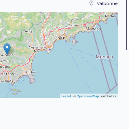
Valbonne
Leaflet
| ©
OpenStreetMap
contributors