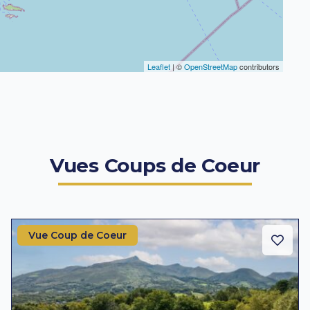
Leaflet
| ©
OpenStreetMap
contributors
Vues Coups de Coeur
Vue Coup de Coeur