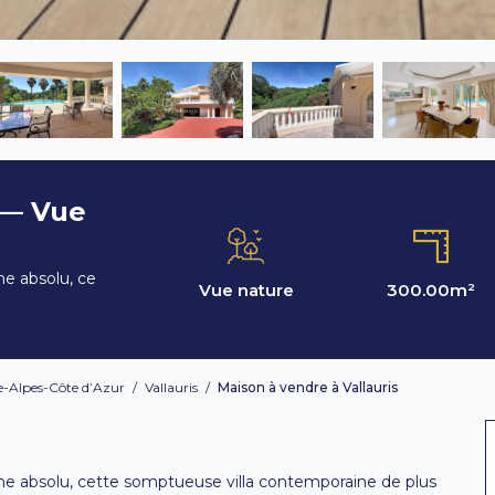
 — Vue
me absolu, ce
Vue nature
300.00
m²
-Alpes-Côte d’Azur
/
Vallauris
/
Maison à vendre à Vallauris
me absolu, cette somptueuse villa contemporaine de plus