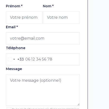
Laissez ce champ vide
Prénom
*
Nom
*
Email
*
Téléphone
+33
Message