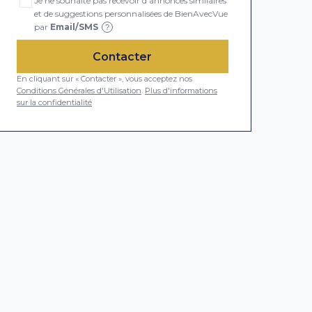
Je ne souhaite pas recevoir d'annonces similaires
et de suggestions personnalisées de BienAvecVue
par
Email/SMS
?
Contacter
En cliquant sur « Contacter », vous acceptez nos
Conditions Générales d'Utilisation
.
Plus d'informations
sur la confidentialité