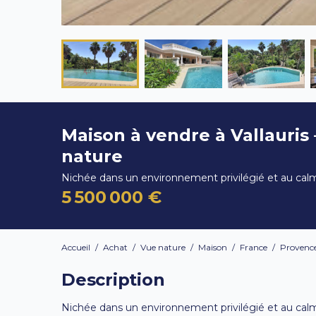
Maison à vendre à Vallauris
nature
Nichée dans un environnement privilégié et au cal
5 500 000 €
Accueil
/
Achat
/
Vue nature
/
Maison
/
France
/
Provence
Description
Nichée dans un environnement privilégié et au cal