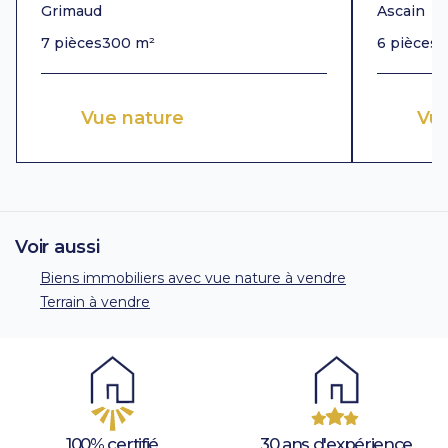
Grimaud
Ascain
7 pièces
300 m²
6 pièces
3
Vue nature
Vu
Voir aussi
Biens immobiliers avec vue nature à vendre
Terrain à vendre
100% certifié
30 ans d'expérience