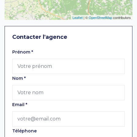
Leaflet
| ©
OpenStreetMap
contributors
Contacter l'agence
Laissez ce champ vide
Prénom
*
Nom
*
Email
*
Téléphone