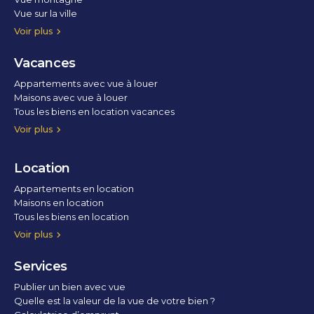
Vue sur la ville
Vue parc
Vue fleuve
Vue lac
Vue marina / port
Voir plus
Vacances
Appartements avec vue à louer
Maisons avec vue à louer
Tous les biens en location vacances
Voir plus
Location
Appartements en location
Maisons en location
Tous les biens en location
Voir plus
Services
Publier un bien avec vue
Quelle est la valeur de la vue de votre bien ?