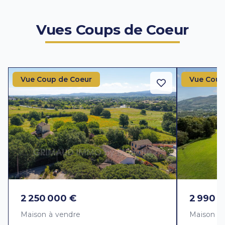
Vues Coups de Coeur
Vue Coup de Coeur
Vue Coup
2 250 000 €
2 990 
Maison à vendre
Maison à