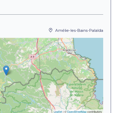
Amélie-les-Bains-Palalda
Leaflet
| ©
OpenStreetMap
contributors