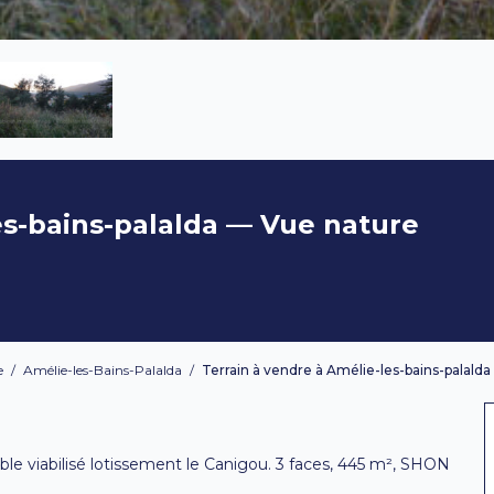
es-bains-palalda — Vue nature
e
/
Amélie-les-Bains-Palalda
/
Terrain à vendre à Amélie-les-bains-palalda
ible viabilisé lotissement le Canigou. 3 faces, 445 m², SHON