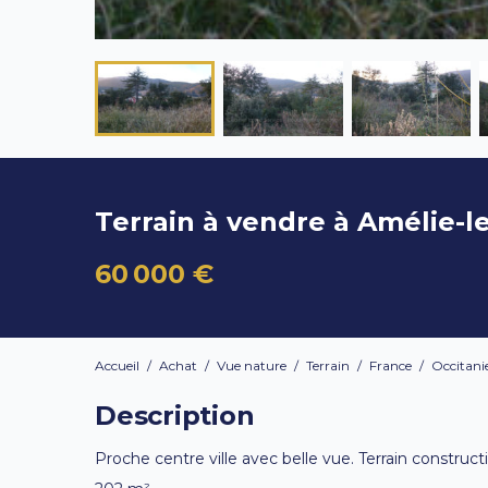
Terrain à vendre à Amélie-l
60 000 €
Accueil
/
Achat
/
Vue nature
/
Terrain
/
France
/
Occitani
Description
Proche centre ville avec belle vue. Terrain construct