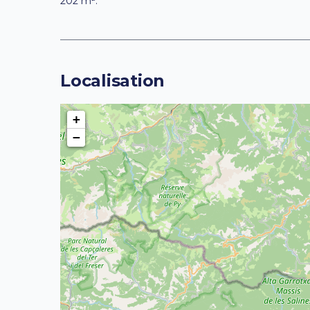
202 m².
Localisation
+
−