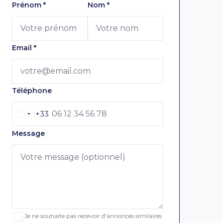
Laissez ce champ vide
Prénom
*
Nom
*
Email
*
Téléphone
+33
Message
Je ne souhaite pas recevoir d'annonces similaires