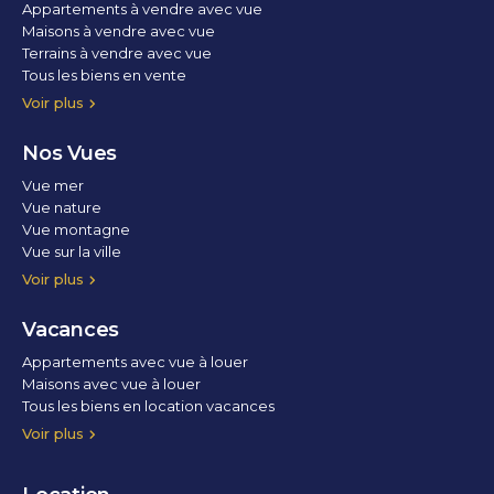
Appartements à vendre avec vue
Maisons à vendre avec vue
Terrains à vendre avec vue
Tous les biens en vente
Voir plus
Nos Vues
Vue mer
Vue nature
Vue montagne
Vue sur la ville
Vue parc
Vue fleuve
Vue lac
Vue marina / port
Voir plus
Vacances
Appartements avec vue à louer
Maisons avec vue à louer
Tous les biens en location vacances
Voir plus