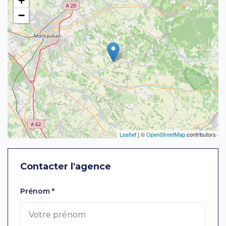
+
−
Leaflet
| ©
OpenStreetMap
contributors
Contacter l'agence
Laissez ce champ vide
Prénom
*