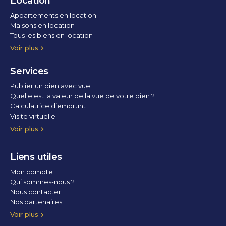
Location
Appartements en location
Maisons en location
Tous les biens en location
Voir plus
Services
Publier un bien avec vue
Quelle est la valeur de la vue de votre bien ?
Calculatrice d’emprunt
Visite virtuelle
Home staging
Voir plus
Liens utiles
Mon compte
Qui sommes-nous ?
Nous contacter
Nos partenaires
Conditions Générales d’Utilisation
Politique de confidentialité
Politique des cookies
Voir plus