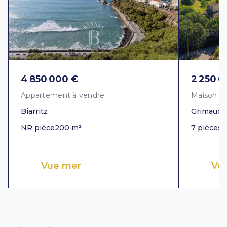
4 850 000 €
2 250 0
Appartement à vendre
Maison à
Biarritz
Grimaud
NR pièce
200 m²
7 pièces
3
Vue mer
Vue