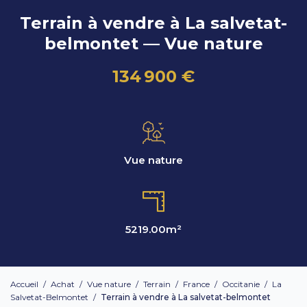
Terrain à vendre à La salvetat-
belmontet — Vue nature
134 900 €
Vue nature
5219.00
m²
Accueil
/
Achat
/
Vue nature
/
Terrain
/
France
/
Occitanie
/
La
Salvetat-Belmontet
/
Terrain à vendre à La salvetat-belmontet