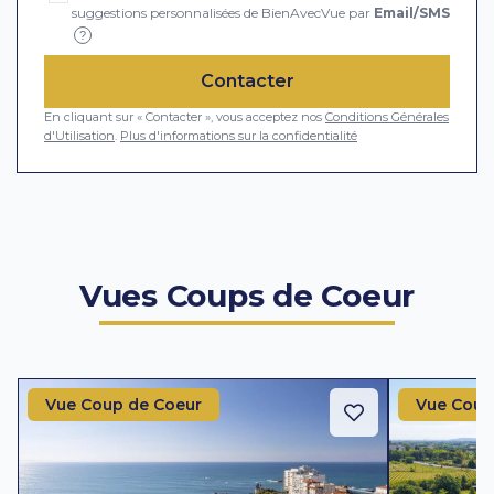
suggestions personnalisées de BienAvecVue par
Email/SMS
?
Contacter
En cliquant sur « Contacter », vous acceptez nos
Conditions Générales
d'Utilisation
.
Plus d'informations sur la confidentialité
Vues Coups de Coeur
Vue Coup de Coeur
Vue Coup