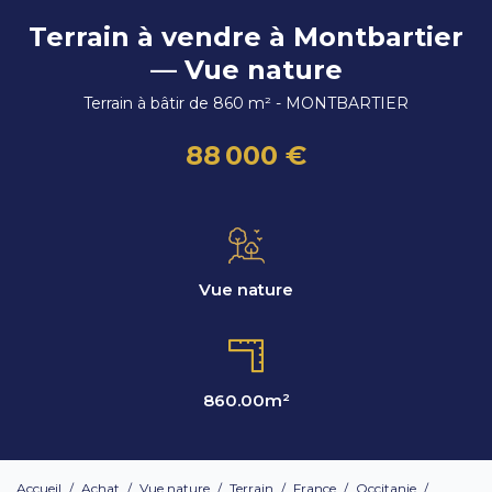
Terrain à vendre à Montbartier
— Vue nature
Terrain à bâtir de 860 m² - MONTBARTIER
88 000 €
Vue nature
860.00
m²
Accueil
/
Achat
/
Vue nature
/
Terrain
/
France
/
Occitanie
/