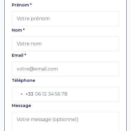
Laissez ce champ vide
Prénom
*
Nom
*
Email
*
Téléphone
+33
Message