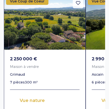
Vue Coup de Coeur
Vue Coup
2 250 000 €
2 990 
Maison à vendre
Maison à
Grimaud
Ascain
7 pièces
300 m²
6 pièces
3
Vue nature
Vu