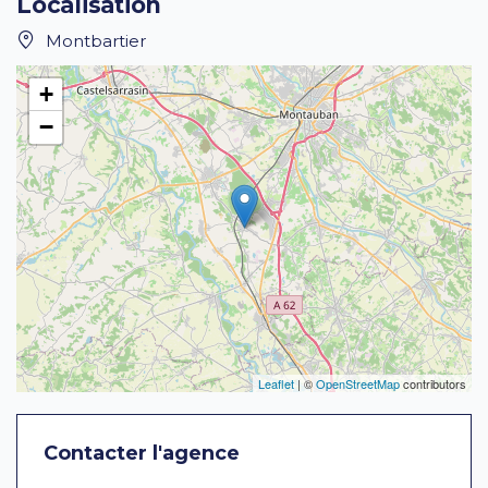
Localisation
Montbartier
+
−
Leaflet
| ©
OpenStreetMap
contributors
Contacter l'agence