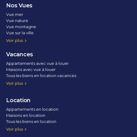
Nos Vues
Vue mer
Vue nature
Vue montagne
Vue sur la ville
Vue parc
Vue fleuve
Vue lac
Vue marina / port
Voir plus
Vacances
Appartements avec vue à louer
Maisons avec vue à louer
Tous les biens en location vacances
Voir plus
Location
Appartements en location
Maisons en location
Tous les biens en location
Voir plus