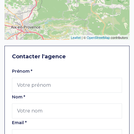
Leaflet
| ©
OpenStreetMap
contributors
Contacter l'agence
Laissez ce champ vide
Prénom
*
Nom
*
Email
*