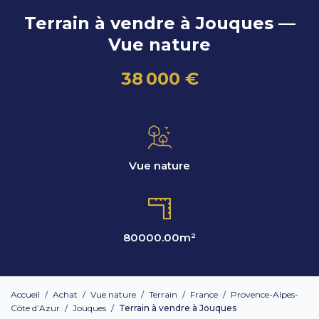
Terrain à vendre à Jouques —
Vue nature
38 000 €
Vue nature
80000.00
m²
Accueil
/
Achat
/
Vue nature
/
Terrain
/
France
/
Provence-Alpes-
Côte d’Azur
/
Jouques
/
Terrain à vendre à Jouques