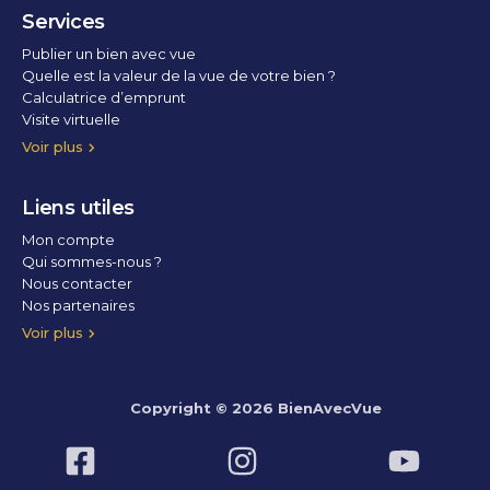
Services
Publier un bien avec vue
Quelle est la valeur de la vue de votre bien ?
Calculatrice d’emprunt
Visite virtuelle
Home staging
Voir plus
Liens utiles
Mon compte
Qui sommes-nous ?
Nous contacter
Nos partenaires
Conditions Générales d’Utilisation
Politique de confidentialité
Politique des cookies
Voir plus
Copyright © 2026 BienAvecVue