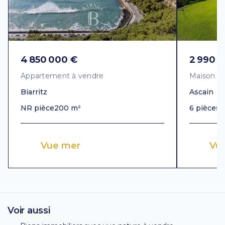
4 850 000 €
2 990 
Appartement à vendre
Maison à
Biarritz
Ascain
NR pièce
200 m²
6 pièces
3
Vue mer
Vu
Voir aussi