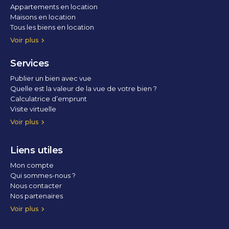
Appartements en location
Maisons en location
Tous les biens en location
Voir plus
Services
Publier un bien avec vue
Quelle est la valeur de la vue de votre bien ?
Calculatrice d’emprunt
Visite virtuelle
Home staging
Voir plus
Liens utiles
Mon compte
Qui sommes-nous ?
Nous contacter
Nos partenaires
Conditions Générales d’Utilisation
Politique de confidentialité
Politique des cookies
Voir plus