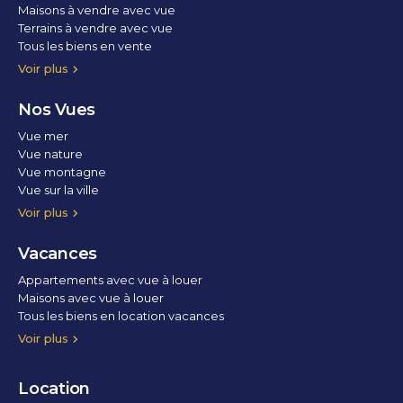
Maisons à vendre avec vue
Terrains à vendre avec vue
Tous les biens en vente
Voir plus
Nos Vues
Vue mer
Vue nature
Vue montagne
Vue sur la ville
Vue parc
Vue fleuve
Vue lac
Vue marina / port
Voir plus
Vacances
Appartements avec vue à louer
Maisons avec vue à louer
Tous les biens en location vacances
Voir plus
Location