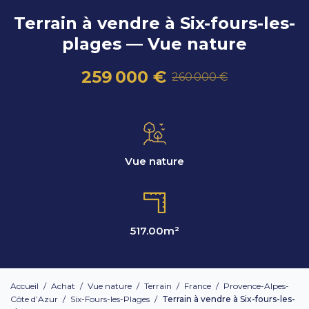
Terrain à vendre à Six-fours-les-
plages — Vue nature
259 000 €
260 000 €
Vue nature
517.00
m²
Accueil
/
Achat
/
Vue nature
/
Terrain
/
France
/
Provence-Alpes-
Côte d’Azur
/
Six-Fours-les-Plages
/
Terrain à vendre à Six-fours-les-