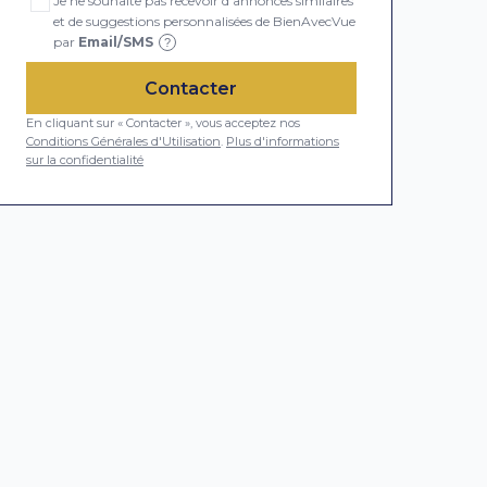
Je ne souhaite pas recevoir d'annonces similaires
et de suggestions personnalisées de BienAvecVue
par
Email/SMS
?
Contacter
En cliquant sur « Contacter », vous acceptez nos
Conditions Générales d'Utilisation
.
Plus d'informations
sur la confidentialité