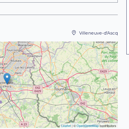
Villeneuve-d'Ascq
Leaflet
| ©
OpenStreetMap
contributors