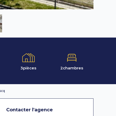
3
pièces
2
chambres
scq
Contacter l'agence