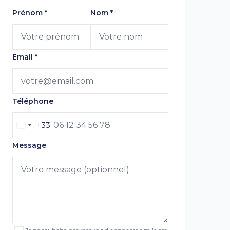
Laissez ce champ vide
Prénom
*
Nom
*
Email
*
Téléphone
+33
Message