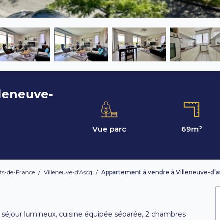
leneuve-
Vue parc
69
m²
ts-de-France
/
Villeneuve-d'Ascq
/
Appartement à vendre à Villeneuve-d’a
séjour lumineux, cuisine équipée séparée, 2 chambres