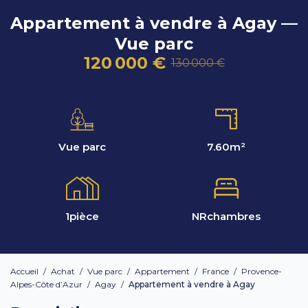
Appartement à vendre à Agay —
Vue parc
120 000 €
130 000 €
Vue parc
7.60
m²
1
pièce
NR
chambres
Accueil
/
Achat
/
Vue parc
/
Appartement
/
France
/
Provence-
Alpes-Côte d’Azur
/
Agay
/
Appartement à vendre à Agay