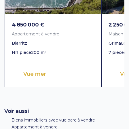
4 850 000 €
2 250 0
Appartement à vendre
Maison à
Biarritz
Grimaud
NR pièce
200 m²
7 pièces
3
Vue mer
Vue
Voir aussi
Biens immobiliers avec vue parc à vendre
Appartement à vendre