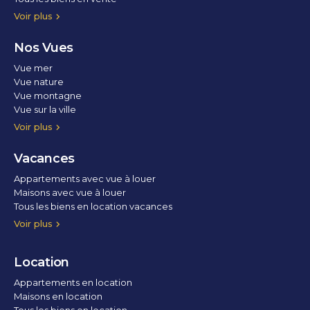
Voir plus
Nos Vues
Vue mer
Vue nature
Vue montagne
Vue sur la ville
Vue parc
Vue fleuve
Vue lac
Vue marina / port
Voir plus
Vacances
Appartements avec vue à louer
Maisons avec vue à louer
Tous les biens en location vacances
Voir plus
Location
Appartements en location
Maisons en location