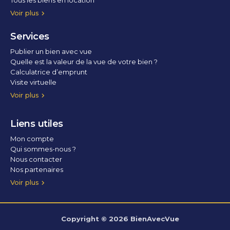
Tous les biens en location
Voir plus
Services
Publier un bien avec vue
Quelle est la valeur de la vue de votre bien ?
Calculatrice d’emprunt
Visite virtuelle
Home staging
Voir plus
Liens utiles
Mon compte
Qui sommes-nous ?
Nous contacter
Nos partenaires
Conditions Générales d’Utilisation
Politique de confidentialité
Politique des cookies
Voir plus
Copyright © 2026 BienAvecVue