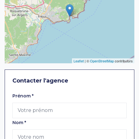
Leaflet
| ©
OpenStreetMap
contributors
Contacter l'agence
Laissez ce champ vide
Prénom
*
Nom
*