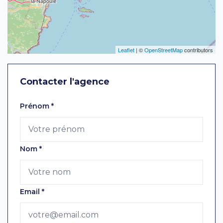
Leaflet
| ©
OpenStreetMap
contributors
Contacter l'agence
Laissez ce champ vide
Prénom
*
Nom
*
Email
*