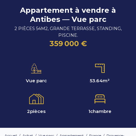
Appartement à vendre à
Antibes — Vue parc
2 PIÈCES 54M2, GRANDE TERRASSE, STANDING,
PISCINE.
359 000 €
Vue parc
53.64
m²
2
pièces
1
chambre
Accueil
/
Achat
/
Vue parc
/
Appartement
/
France
/
Provence-