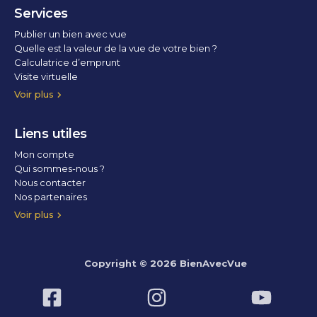
Services
Publier un bien avec vue
Quelle est la valeur de la vue de votre bien ?
Calculatrice d’emprunt
Visite virtuelle
Home staging
Voir plus
Liens utiles
Mon compte
Qui sommes-nous ?
Nous contacter
Nos partenaires
Conditions Générales d’Utilisation
Politique de confidentialité
Politique des cookies
Voir plus
Copyright © 2026 BienAvecVue