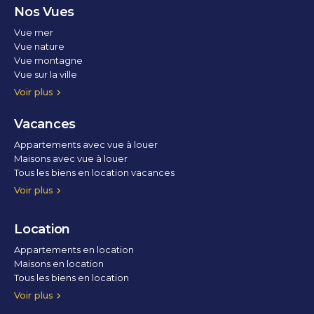
Nos Vues
Vue mer
Vue nature
Vue montagne
Vue sur la ville
Vue parc
Vue fleuve
Vue lac
Vue marina / port
Voir plus
Vacances
Appartements avec vue à louer
Maisons avec vue à louer
Tous les biens en location vacances
Voir plus
Location
Appartements en location
Maisons en location
Tous les biens en location
Voir plus