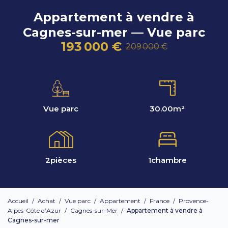
Appartement à vendre à
Cagnes-sur-mer — Vue parc
193 000 €
209 000 €
Vue parc
30.00
m²
2
pièces
1
chambre
Accueil
/
Achat
/
Vue parc
/
Appartement
/
France
/
Provence-
Alpes-Côte d’Azur
/
Cagnes-sur-Mer
/
Appartement à vendre à
Cagnes-sur-mer