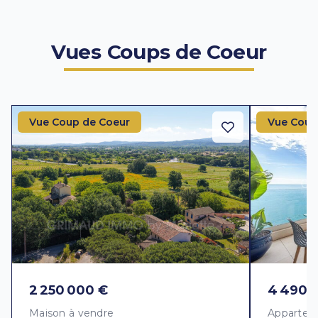
Vues Coups de Coeur
Vue Coup de Coeur
Vue Coup
2 250 000 €
4 490 
Maison à vendre
Appartem