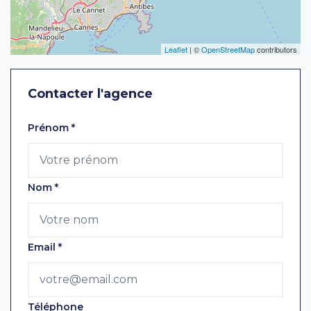
Leaflet
| ©
OpenStreetMap
contributors
Contacter l'agence
Laissez ce champ vide
Prénom
*
Nom
*
Email
*
Téléphone