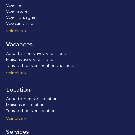
Vue mer
Vue nature
Vue montagne
Vue sur la ville
Vue parc
Vue fleuve
Vue lac
Vue marina / port
Voir plus
Vacances
Appartements avec vue à louer
Maisons avec vue à louer
Tous les biens en location vacances
Voir plus
Location
Appartements en location
Maisons en location
Tous les biens en location
Voir plus
Services