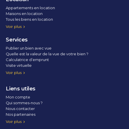
Appartements en location
Maisons en location
Tous les biens en location
Voir plus
Services
Publier un bien avec vue
Quelle est la valeur de la vue de votre bien ?
Calculatrice d’emprunt
Visite virtuelle
Home staging
Voir plus
Liens utiles
Mon compte
Qui sommes-nous ?
Nous contacter
Nos partenaires
Conditions Générales d’Utilisation
Politique de confidentialité
Politique des cookies
Voir plus