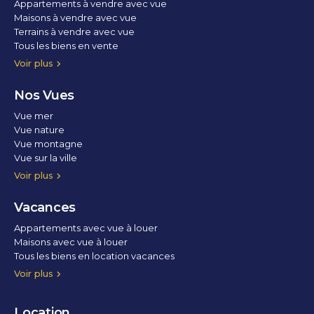
Appartements à vendre avec vue
Maisons à vendre avec vue
Terrains à vendre avec vue
Tous les biens en vente
Voir plus
Nos Vues
Vue mer
Vue nature
Vue montagne
Vue sur la ville
Vue parc
Vue fleuve
Vue lac
Vue marina / port
Voir plus
Vacances
Appartements avec vue à louer
Maisons avec vue à louer
Tous les biens en location vacances
Voir plus
Location