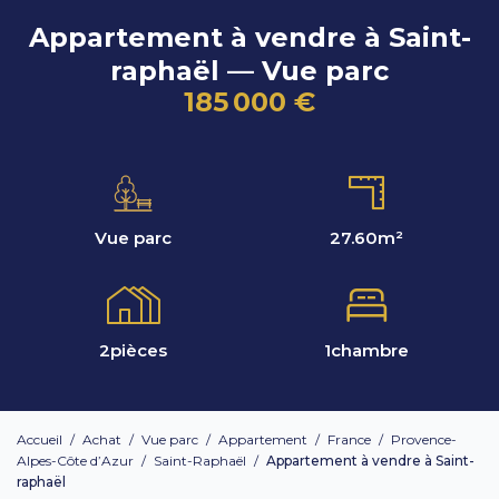
Appartement à vendre à Saint-
raphaël — Vue parc
185 000 €
Vue parc
27.60
m²
2
pièces
1
chambre
Accueil
/
Achat
/
Vue parc
/
Appartement
/
France
/
Provence-
Alpes-Côte d’Azur
/
Saint-Raphaël
/
Appartement à vendre à Saint-
raphaël