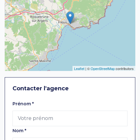
Leaflet
| ©
OpenStreetMap
contributors
Contacter l'agence
Laissez ce champ vide
Prénom
*
Nom
*