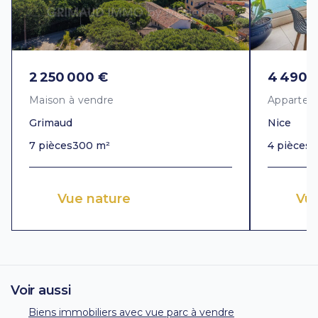
2 250 000 €
4 490 
Maison à vendre
Appartem
Grimaud
Nice
7 pièces
300 m²
4 pièces
1
Vue nature
Vu
Voir aussi
Biens immobiliers avec vue parc à vendre