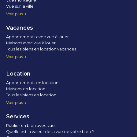
Vue montagne
Vue sur la ville
Vue parc
Vue fleuve
Vue lac
Vue marina / port
Voir plus
Vacances
Appartements avec vue à louer
Maisons avec vue à louer
Tous les biens en location vacances
Voir plus
Location
Appartements en location
Maisons en location
Tous les biens en location
Voir plus
Services
Publier un bien avec vue
Quelle est la valeur de la vue de votre bien ?