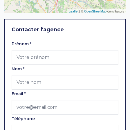
Leaflet
| ©
OpenStreetMap
contributors
Contacter l'agence
Laissez ce champ vide
Prénom
*
Nom
*
Email
*
Téléphone