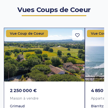
Vues Coups de Coeur
Vue Coup de Coeur
Vue Coup
2 250 000 €
4 850 
Maison à vendre
Appartem
Grimaud
Biarritz