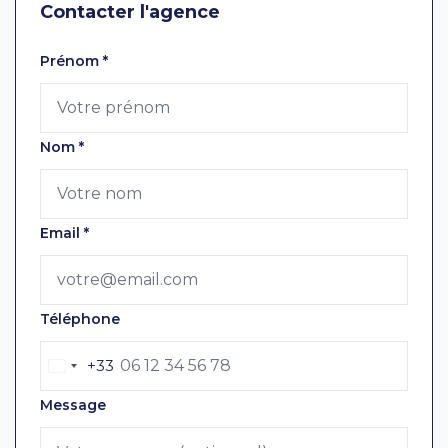
Contacter l'agence
Laissez ce champ vide
Prénom
*
Nom
*
Email
*
Téléphone
+33
Message