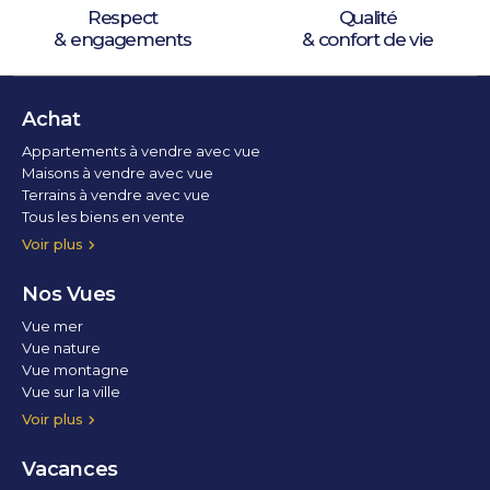
Respect
Qualité
& engagements
& confort de vie
Achat
Appartements à vendre avec vue
Maisons à vendre avec vue
Terrains à vendre avec vue
Tous les biens en vente
Voir plus
Nos Vues
Vue mer
Vue nature
Vue montagne
Vue sur la ville
Vue parc
Vue fleuve
Vue lac
Vue marina / port
Voir plus
Vacances