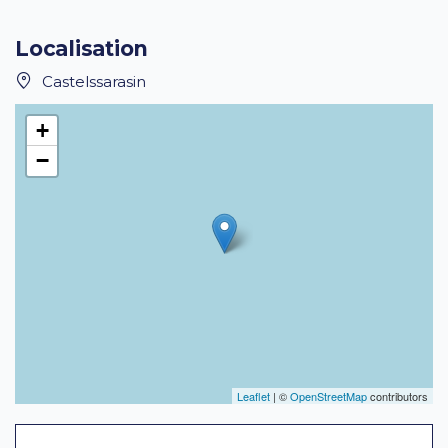
Localisation
Castelssarasin
+
−
Leaflet
| ©
OpenStreetMap
contributors