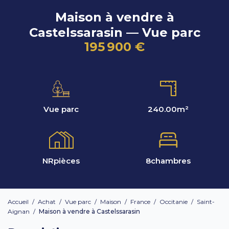
Maison à vendre à
Castelssarasin — Vue parc
195 900 €
Vue parc
240.00
m²
NR
pièces
8
chambres
Accueil
/
Achat
/
Vue parc
/
Maison
/
France
/
Occitanie
/
Saint-
Aignan
/
Maison à vendre à Castelssarasin