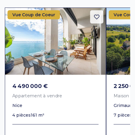
Vue Coup de Coeur
Vue Coup
4 490 000 €
2 250 0
Appartement à vendre
Maison à
Nice
Grimaud
4 pièces
161 m²
7 pièces
3