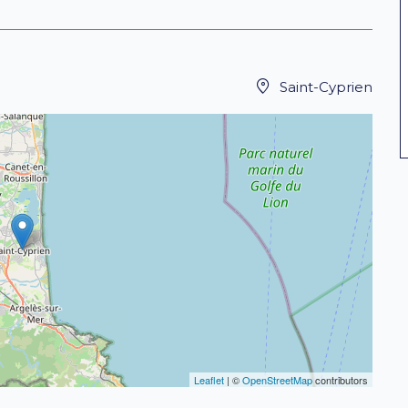
Saint-Cyprien
Leaflet
| ©
OpenStreetMap
contributors