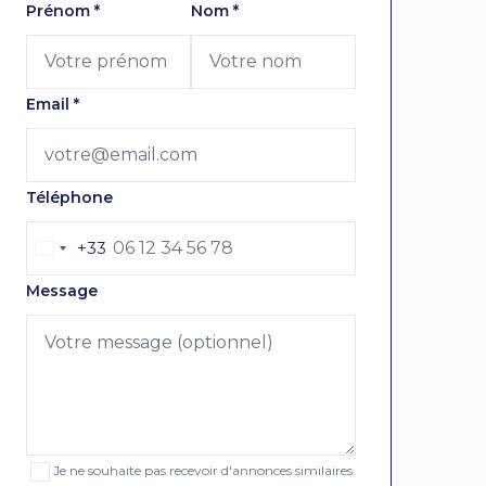
Laissez ce champ vide
Prénom
*
Nom
*
Email
*
Téléphone
+33
Message
Je ne souhaite pas recevoir d'annonces similaires