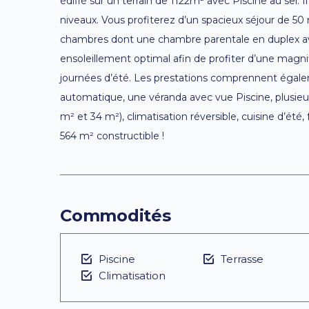
édifié sur un terrain de 1122m² avec Piscine au sel. I
niveaux. Vous profiterez d’un spacieux séjour de 50
chambres dont une chambre parentale en duplex ave
ensoleillement optimal afin de profiter d’une magni
journées d’été. Les prestations comprennent égalem
automatique, une véranda avec vue Piscine, plusie
m² et 34 m²), climatisation réversible, cuisine d’été
564 m² constructible !
Commodités
Piscine
Terrasse
Climatisation