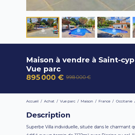
Maison à vendre à Saint-cyp
Vue parc
895 000 €
998 000 €
Accueil
/
Achat
/
Vue parc
/
Maison
/
France
/
Occitanie
Description
Superbe Villa individuelle, située dans le charmant q