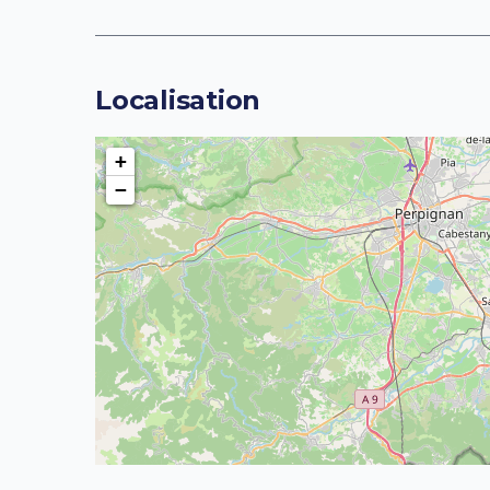
Localisation
+
−