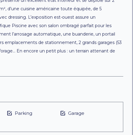
l présente un excellent état intérieur et se déploie sur 2
 m², d’une cuisine américaine toute équipée, de 5
c dressing. L’exposition est-ouest assure un
fique Piscine avec son salon ombragé parfait pour les
ent l’arrosage automatique, une buanderie, un portail
urs emplacements de stationnement, 2 grands garages (53
, forage… En encore un petit plus : un terrain attenant de
Parking
Garage