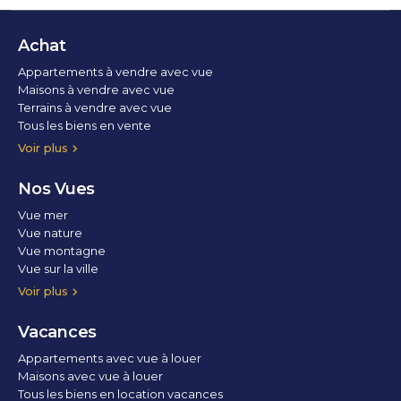
Achat
Appartements à vendre avec vue
Maisons à vendre avec vue
Terrains à vendre avec vue
Tous les biens en vente
Voir plus
Nos Vues
Vue mer
Vue nature
Vue montagne
Vue sur la ville
Vue parc
Vue fleuve
Vue lac
Vue marina / port
Voir plus
Vacances
Appartements avec vue à louer
Maisons avec vue à louer
Tous les biens en location vacances