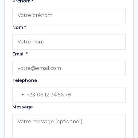
Laissez ce champ vide
Prénom
*
Nom
*
Email
*
Téléphone
+33
Message