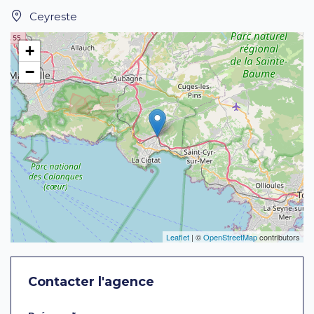
Ceyreste
+
−
Leaflet
| ©
OpenStreetMap
contributors
Contacter l'agence