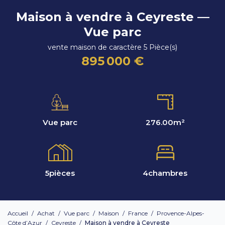
Maison à vendre à Ceyreste —
Vue parc
vente maison de caractère 5 Pièce(s)
895 000 €
Vue parc
276.00
m²
5
pièces
4
chambres
Accueil
/
Achat
/
Vue parc
/
Maison
/
France
/
Provence-Alpes-
Côte d’Azur
/
Ceyreste
/
Maison à vendre à Ceyreste