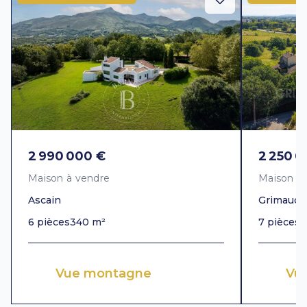
2 990 000 €
2 250 0
Maison à vendre
Maison à
Ascain
Grimaud
6 pièces
340 m²
7 pièces
3
Vue montagne
Vue