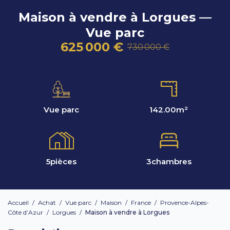
Maison à vendre à Lorgues —
Vue parc
625 000 €
730 000 €
Vue parc
142.00
m²
5
pièces
3
chambres
Accueil
/
Achat
/
Vue parc
/
Maison
/
France
/
Provence-Alpes-
Côte d’Azur
/
Lorgues
/
Maison à vendre à Lorgues