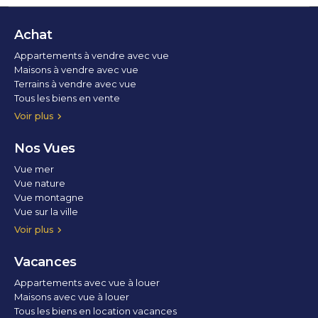
Achat
Appartements à vendre avec vue
Maisons à vendre avec vue
Terrains à vendre avec vue
Tous les biens en vente
Voir plus
Nos Vues
Vue mer
Vue nature
Vue montagne
Vue sur la ville
Vue parc
Vue fleuve
Vue lac
Vue marina / port
Voir plus
Vacances
Appartements avec vue à louer
Maisons avec vue à louer
Tous les biens en location vacances