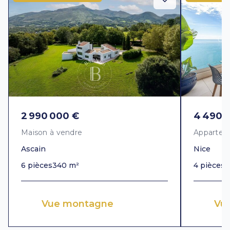
2 990 000 €
4 490 
Maison à vendre
Appartem
Ascain
Nice
6 pièces
340 m²
4 pièces
1
Vue montagne
Vu