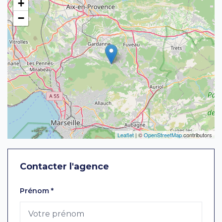
+
−
Leaflet
| ©
OpenStreetMap
contributors
Contacter l'agence
Laissez ce champ vide
Prénom
*