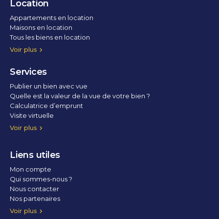
Location
Appartements en location
Maisons en location
Tous les biens en location
Voir plus
Services
Publier un bien avec vue
Quelle est la valeur de la vue de votre bien ?
Calculatrice d’emprunt
Visite virtuelle
Home staging
Voir plus
Liens utiles
Mon compte
Qui sommes-nous ?
Nous contacter
Nos partenaires
Conditions Générales d’Utilisation
Politique de confidentialité
Politique des cookies
Voir plus