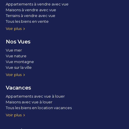
Appartements à vendre avec vue
Maisons à vendre avec vue
Terrains à vendre avec vue
Tous les biens en vente
Voir plus
Nos Vues
Vue mer
Vue nature
Vue montagne
Vue sur la ville
Vue parc
Vue fleuve
Vue lac
Vue marina / port
Voir plus
Vacances
Appartements avec vue à louer
Maisons avec vue à louer
Tous les biens en location vacances
Voir plus