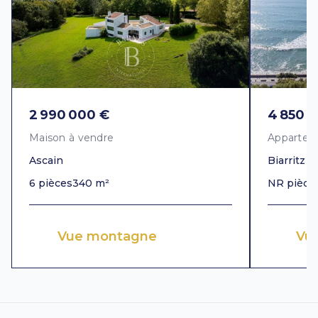
2 990 000 €
4 850 
Maison à vendre
Appartem
Ascain
Biarritz
6 pièces
340 m²
NR pièce
Vue montagne
Vu