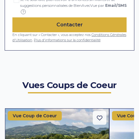
suggestions personnalisées de BienAvecVue par
Email/SMS
?
Contacter
En cliquant sur « Contacter », vous acceptez nos
Conditions Générales
d'Utilisation
.
Plus d'informations sur la confidentialité
Vues Coups de Coeur
Vue Coup de Coeur
Vue Coup