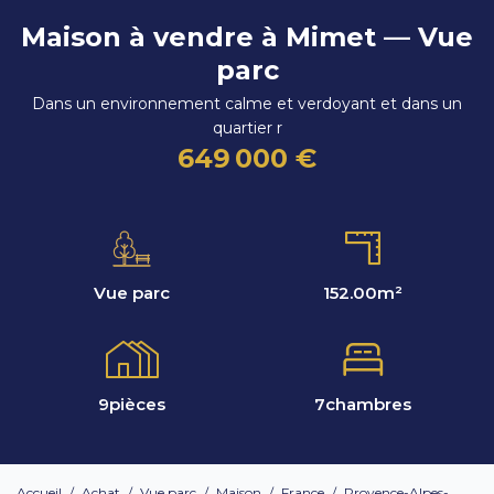
Maison à vendre à Mimet — Vue
parc
Dans un environnement calme et verdoyant et dans un
quartier r
649 000 €
Vue parc
152.00
m²
9
pièces
7
chambres
Accueil
/
Achat
/
Vue parc
/
Maison
/
France
/
Provence-Alpes-