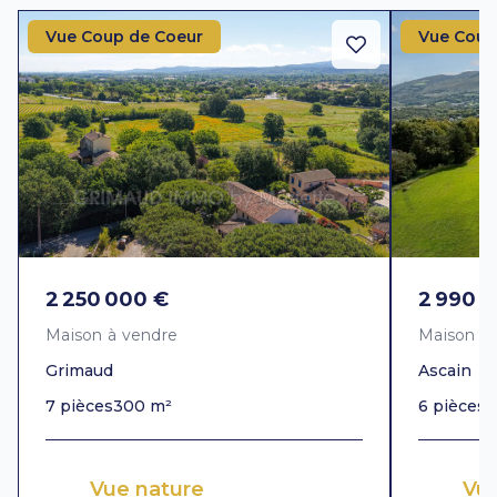
Vue Coup de Coeur
Vue Coup
2 250 000 €
2 990 
Maison à vendre
Maison à
Grimaud
Ascain
7 pièces
300 m²
6 pièces
3
Vue nature
Vu