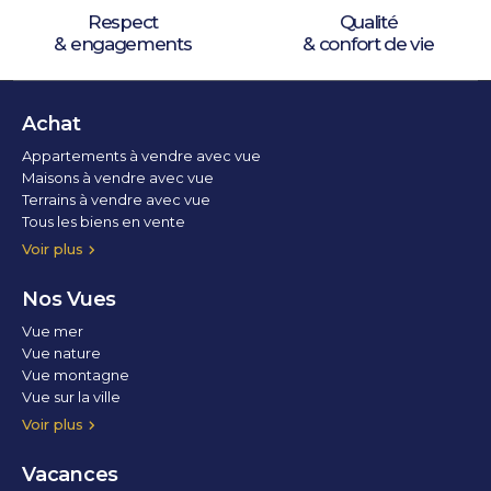
Respect
Qualité
& engagements
& confort de vie
Achat
Appartements à vendre avec vue
Maisons à vendre avec vue
Terrains à vendre avec vue
Tous les biens en vente
Voir plus
Nos Vues
Vue mer
Vue nature
Vue montagne
Vue sur la ville
Vue parc
Vue fleuve
Vue lac
Vue marina / port
Voir plus
Vacances