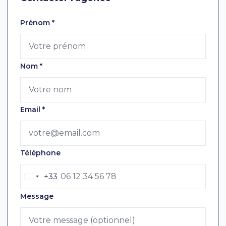
Laissez ce champ vide
Prénom
*
Nom
*
Email
*
Téléphone
+33
Message