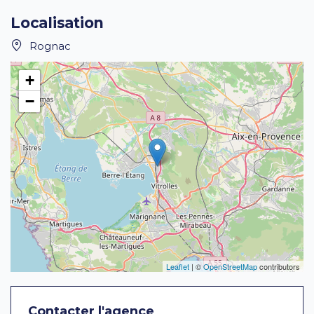
Localisation
Rognac
+
−
Leaflet
| ©
OpenStreetMap
contributors
Contacter l'agence