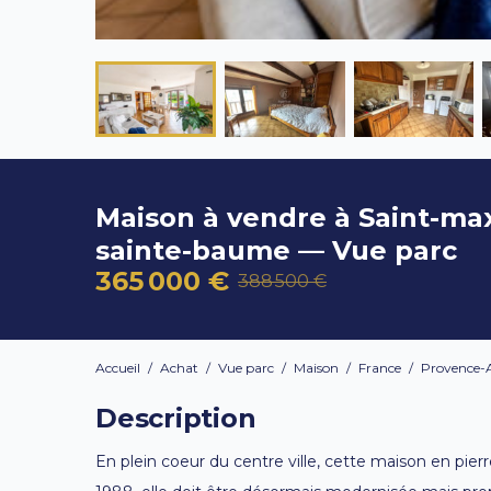
Maison à vendre à Saint-max
sainte-baume — Vue parc
365 000 €
388 500 €
Accueil
/
Achat
/
Vue parc
/
Maison
/
France
/
Provence-A
Description
En plein coeur du centre ville, cette maison en pie