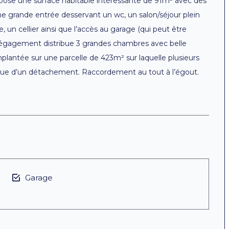
pose une surface habitable intéressante de 91m² avec des
ne grande entrée desservant un wc, un salon/séjour plein
un cellier ainsi que l’accès au garage (qui peut être
 dégagement distribue 3 grandes chambres avec belle
mplantée sur une parcelle de 423m² sur laquelle plusieurs
ssue d’un détachement. Raccordement au tout à l’égout.
Garage