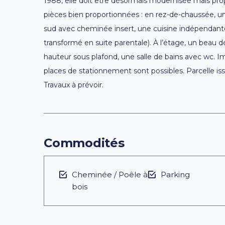
1988, elle doit être désormais modernisée mais pro
pièces bien proportionnées : en rez-de-chaussée, u
sud avec cheminée insert, une cuisine indépendante, 
transformé en suite parentale). À l’étage, un beau
hauteur sous plafond, une salle de bains avec wc. I
places de stationnement sont possibles. Parcelle i
Travaux à prévoir.
Commodités
Cheminée / Poêle à
Parking
bois