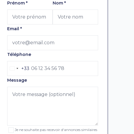
Laissez ce champ vide
Prénom
*
Nom
*
Email
*
Téléphone
+33
Message
Je ne souhaite pas recevoir d'annonces similaires