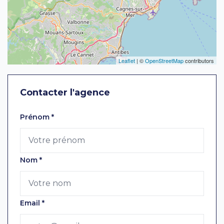
Leaflet
| ©
OpenStreetMap
contributors
Contacter l'agence
Laissez ce champ vide
Prénom
*
Nom
*
Email
*