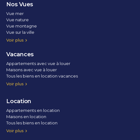
Nos Vues
Vue mer
Vue nature
Vue montagne
Vue sur la ville
Vue parc
Vue fleuve
Vue lac
Vue marina / port
Voir plus
Vacances
Appartements avec vue à louer
Maisons avec vue à louer
Tous les biens en location vacances
Voir plus
Location
Appartements en location
Maisons en location
Tous les biens en location
Voir plus