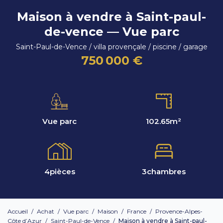
Maison à vendre à Saint-paul-
de-vence — Vue parc
Saint-Paul-de-Vence / villa provençale / piscine / garage
750 000 €
Vue parc
102.65
m²
4
pièces
3
chambres
Accueil
/
Achat
/
Vue parc
/
Maison
/
France
/
Provence-Alpes-
Côte d’Azur
/
Saint-Paul-de-Vence
/
Maison à vendre à Saint-paul-