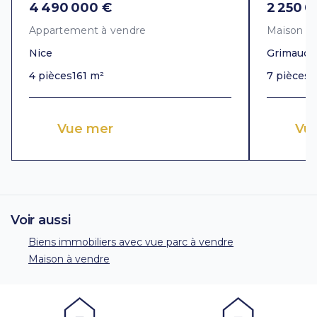
4 490 000 €
2 250 0
Appartement à vendre
Maison à
Nice
Grimaud
4 pièces
161 m²
7 pièces
3
Vue mer
Vue
Voir aussi
Biens immobiliers avec vue parc à vendre
Maison à vendre