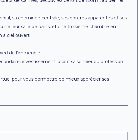
coeur de Cannes, découvrez ce loft de 120m², au dernier
dral, sa cheminée centrale, ses poutres apparentes et ses
ne leur salle de bains, et une troisième chambre en
à ciel ouvert.
ied de l’immeuble.
econdaire, investissement locatif saisonnier ou profession
virtuel pour vous permettre de mieux apprécier ses