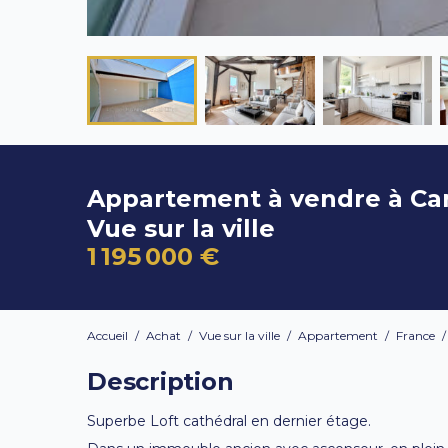
Appartement à vendre à C
Vue sur la ville
1 195 000 €
Accueil
/
Achat
/
Vue sur la ville
/
Appartement
/
France
Description
Superbe Loft cathédral en dernier étage.