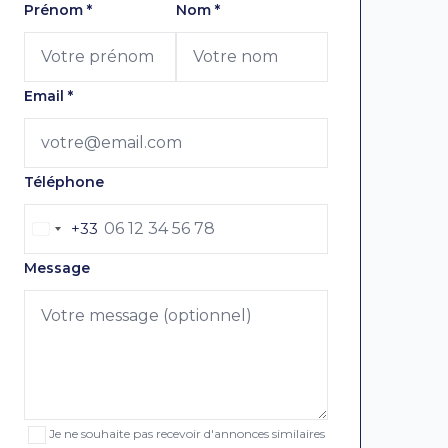
Laissez ce champ vide
Prénom
*
Nom
*
Email
*
Téléphone
+33
Message
Je ne souhaite pas recevoir d'annonces similaires