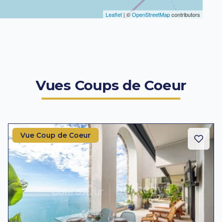
Leaflet
| ©
OpenStreetMap
contributors
Vues Coups de Coeur
Vue Coup de Coeur