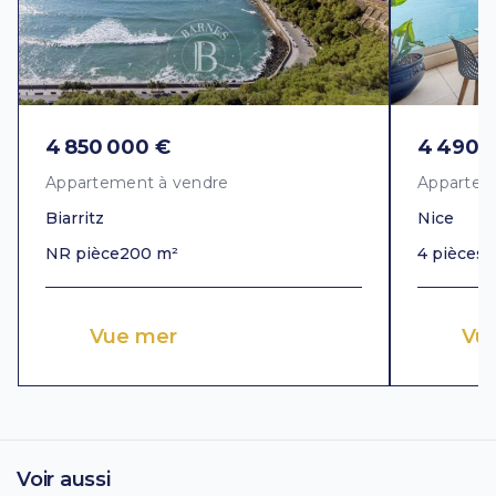
4 850 000 €
4 490 
Appartement à vendre
Appartem
Biarritz
Nice
NR pièce
200 m²
4 pièces
1
Vue mer
Vu
Voir aussi