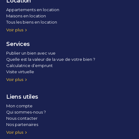
Location
Appartements en location
Maisons en location
Tous les biens en location
Voir plus
Services
Publier un bien avec vue
Quelle est la valeur de la vue de votre bien ?
Calculatrice d’emprunt
Visite virtuelle
Home staging
Voir plus
Liens utiles
Mon compte
Qui sommes-nous ?
Nous contacter
Nos partenaires
Conditions Générales d’Utilisation
Politique de confidentialité
Politique des cookies
Voir plus