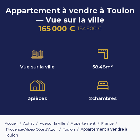
Appartement à vendre à Toulon
— Vue sur la ville
165 000 €
184 900 €
Vue sur la ville
58.48
m²
3
pièces
2
chambres
Accueil
/
Achat
/
Vue sur la ville
/
Appartement
/
France
/
Provence-Alpes-Côte d’Azur
/
Toulon
/
Appartement à vendre à
Toulon