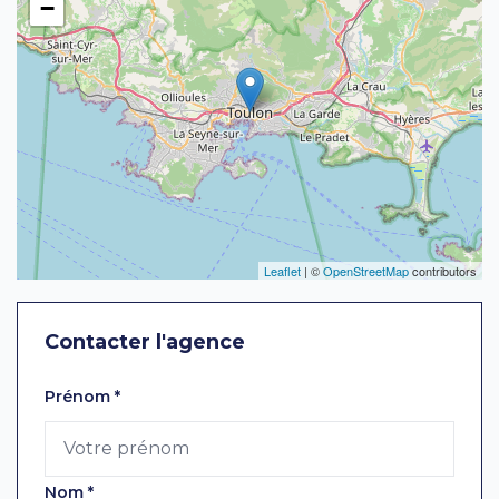
−
Leaflet
| ©
OpenStreetMap
contributors
Contacter l'agence
Laissez ce champ vide
Prénom
*
Nom
*