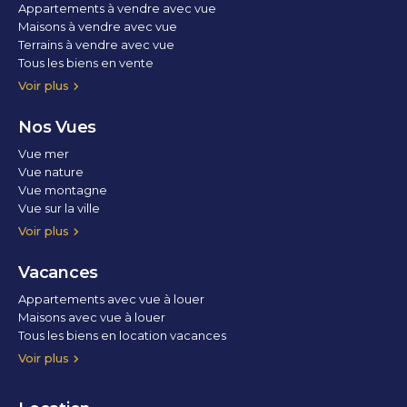
Appartements à vendre avec vue
Maisons à vendre avec vue
Terrains à vendre avec vue
Tous les biens en vente
Voir plus
Nos Vues
Vue mer
Vue nature
Vue montagne
Vue sur la ville
Vue parc
Vue fleuve
Vue lac
Vue marina / port
Voir plus
Vacances
Appartements avec vue à louer
Maisons avec vue à louer
Tous les biens en location vacances
Voir plus