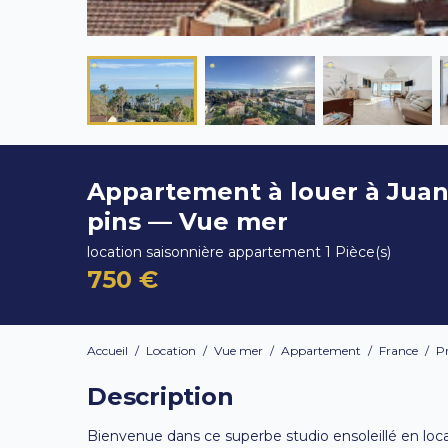
Appartement à louer à Juan
pins — Vue mer
location saisonnière appartement 1 Pièce(s)
750 €
Accueil
/
Location
/
Vue mer
/
Appartement
/
France
/
P
Description
Bienvenue dans ce superbe studio ensoleillé en loca