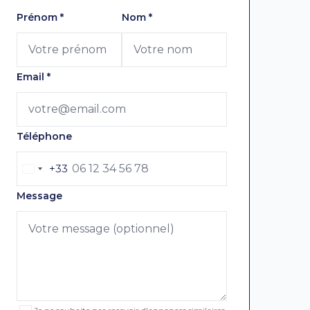
Laissez ce champ vide
Prénom
*
Nom
*
Email
*
Téléphone
+33
Message