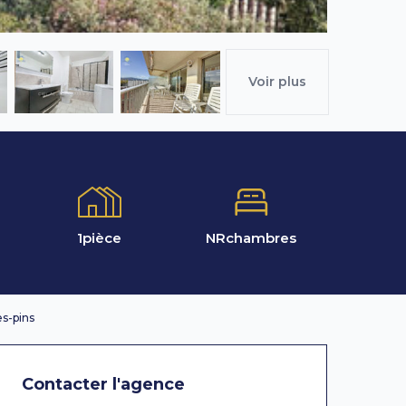
Voir plus
1
pièce
NR
chambres
es-pins
Contacter l'agence