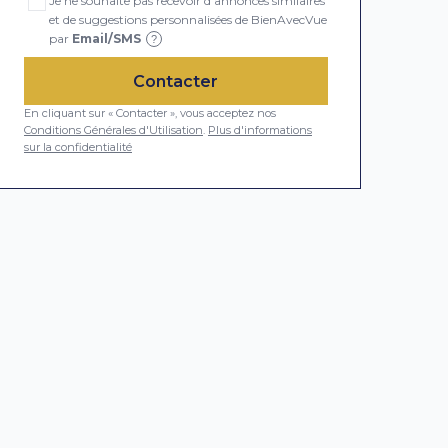
Je ne souhaite pas recevoir d'annonces similaires
et de suggestions personnalisées de BienAvecVue
par
Email/SMS
?
Contacter
En cliquant sur « Contacter », vous acceptez nos
Conditions Générales d'Utilisation
.
Plus d'informations
sur la confidentialité