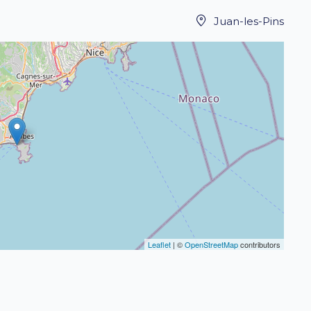
Juan-les-Pins
Leaflet
| ©
OpenStreetMap
contributors