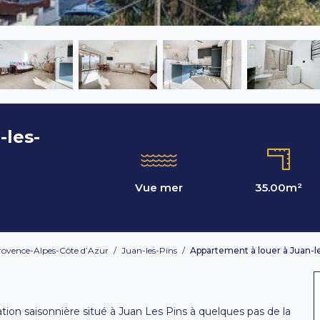
-les-
Vue mer
35.00
m²
rovence-Alpes-Côte d’Azur
/
Juan-les-Pins
/
Appartement à louer à Juan-l
tion saisonnière situé à Juan Les Pins à quelques pas de la