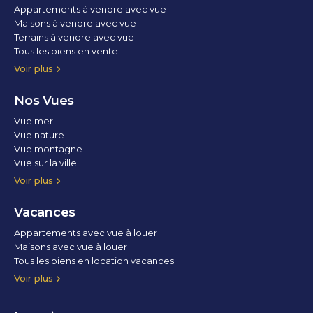
Appartements à vendre avec vue
Maisons à vendre avec vue
Terrains à vendre avec vue
Tous les biens en vente
Voir plus
Nos Vues
Vue mer
Vue nature
Vue montagne
Vue sur la ville
Vue parc
Vue fleuve
Vue lac
Vue marina / port
Voir plus
Vacances
Appartements avec vue à louer
Maisons avec vue à louer
Tous les biens en location vacances
Voir plus