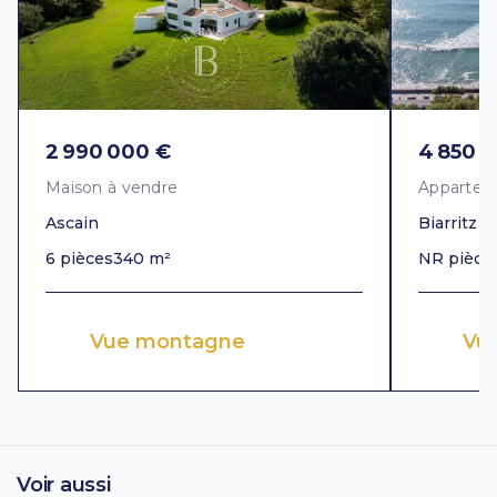
2 990 000 €
4 850 
Maison à vendre
Appartem
Ascain
Biarritz
6 pièces
340 m²
NR pièce
Vue montagne
Vu
Voir aussi