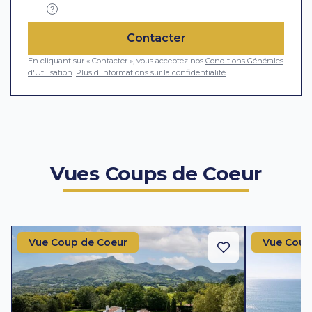
?
Contacter
En cliquant sur « Contacter », vous acceptez nos
Conditions Générales
d'Utilisation
.
Plus d'informations sur la confidentialité
Vues Coups de Coeur
Vue Coup de Coeur
Vue Coup