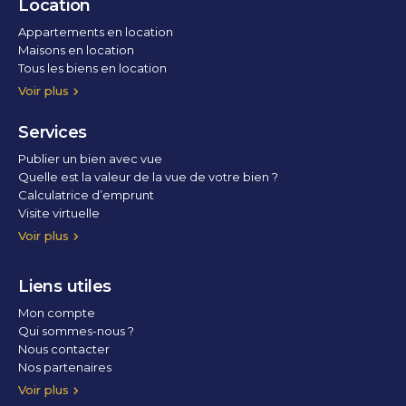
Location
Appartements en location
Maisons en location
Tous les biens en location
Voir plus
Services
Publier un bien avec vue
Quelle est la valeur de la vue de votre bien ?
Calculatrice d’emprunt
Visite virtuelle
Home staging
Voir plus
Liens utiles
Mon compte
Qui sommes-nous ?
Nous contacter
Nos partenaires
Conditions Générales d’Utilisation
Politique de confidentialité
Politique des cookies
Voir plus