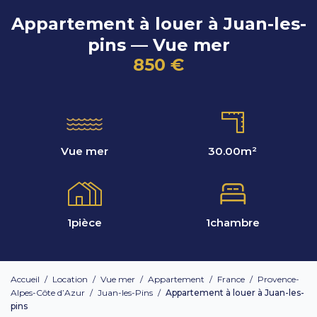
Appartement à louer à Juan-les-
pins — Vue mer
850 €
Vue mer
30.00
m²
1
pièce
1
chambre
Accueil
/
Location
/
Vue mer
/
Appartement
/
France
/
Provence-
Alpes-Côte d’Azur
/
Juan-les-Pins
/
Appartement à louer à Juan-les-
pins