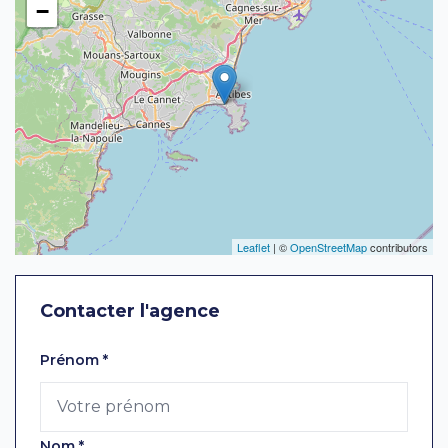
−
Leaflet
| ©
OpenStreetMap
contributors
Contacter l'agence
Laissez ce champ vide
Prénom
*
Nom
*