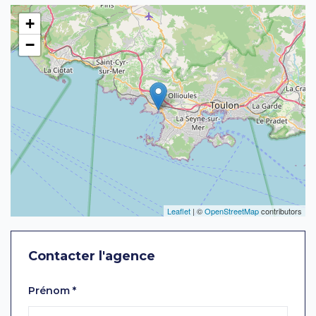
+
−
Leaflet
| ©
OpenStreetMap
contributors
Contacter l'agence
Laissez ce champ vide
Prénom
*