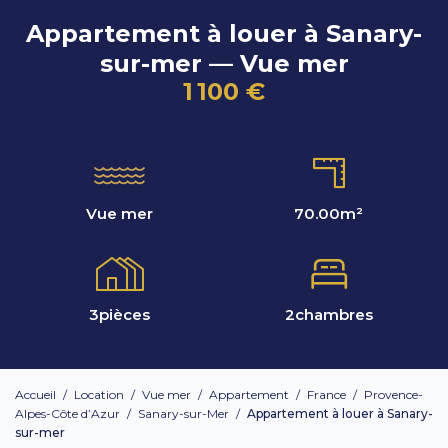
Appartement à louer à Sanary-
sur-mer — Vue mer
1 100 €
Vue mer
70.00
m²
3
pièces
2
chambres
Accueil
/
Location
/
Vue mer
/
Appartement
/
France
/
Provence-
Alpes-Côte d’Azur
/
Sanary-sur-Mer
/
Appartement à louer à Sanary-
sur-mer