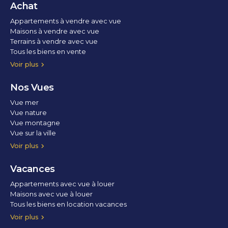
Achat
Appartements à vendre avec vue
Maisons à vendre avec vue
Terrains à vendre avec vue
Tous les biens en vente
Voir plus
Nos Vues
Vue mer
Vue nature
Vue montagne
Vue sur la ville
Vue parc
Vue fleuve
Vue lac
Vue marina / port
Voir plus
Vacances
Appartements avec vue à louer
Maisons avec vue à louer
Tous les biens en location vacances
Voir plus