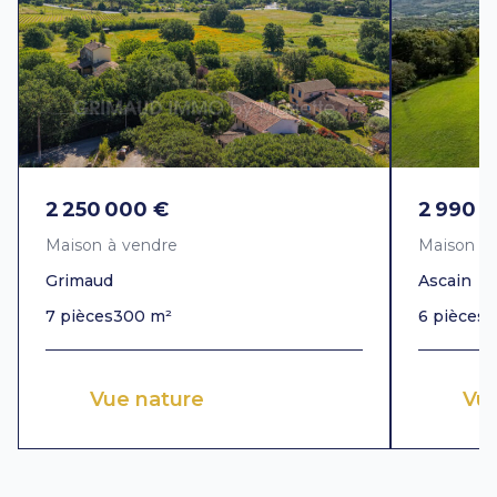
2 250 000 €
2 990 
Maison à vendre
Maison à
Grimaud
Ascain
7 pièces
300 m²
6 pièces
3
Vue nature
Vu