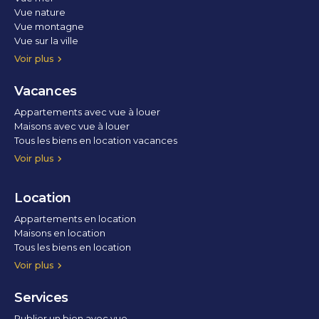
Vue nature
Vue montagne
Vue sur la ville
Vue parc
Vue fleuve
Vue lac
Vue marina / port
Voir plus
Vacances
Appartements avec vue à louer
Maisons avec vue à louer
Tous les biens en location vacances
Voir plus
Location
Appartements en location
Maisons en location
Tous les biens en location
Voir plus
Services
Publier un bien avec vue